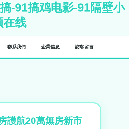
搞-91搞鸡电影-91隔壁小
频在线
聯系我們
企業信息
訪客留言
房護航20萬無房新市