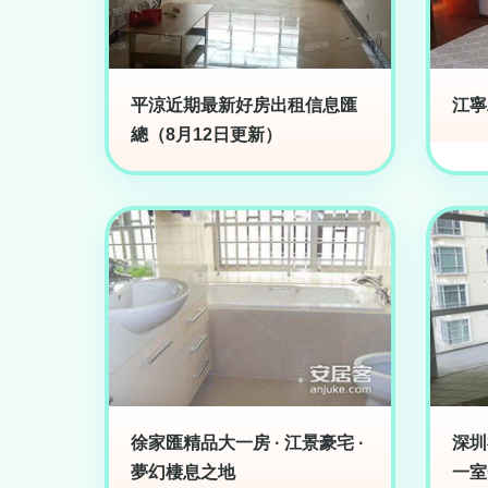
平涼近期最新好房出租信息匯
江寧
總（8月12日更新）
徐家匯精品大一房 · 江景豪宅 ·
深圳
夢幻棲息之地
一室