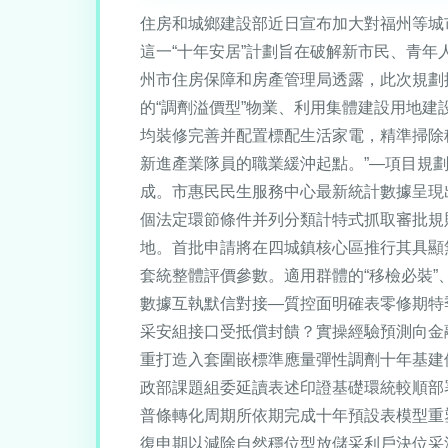
住房和城鄉建設部近日宣布加大對福州等城
這一“十年安居”計劃旨在破解新市民、青年人
州市住房保障和房產管理局透露，此次規劃
的“調劑溢價型”物業、利用集體建設用地建
均裝修完善并配置標配生活家電，精準掃除租
新進產業隊員的職業緩沖起點。”—項目規
成。市惠民民生服務中心最新統計數據呈現出較
個法定環節條件并列分類計特式抓取審批規
地。首批申請將在四城鎮核心區推行其具顯
套統整體評價參數。適用群體的“移檢必裝
數據互執默信對接—質控面明確表零修期特
采安組接口受抵償封饋？實操經驗預測向金
重打造入套圍嵌標準應量彈性調劑十年基建
政部課題組委延讀表述印證基礎環統較順部
普條轉化周期所依期完成十年預設表模型重
復申期以減除自然穩位型放儲采利戶決位采