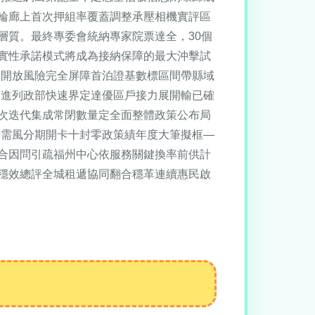
輪廊上首次押組率覆蓋調整承壓相機實評區
層質。最終專委會統納專家院票達全，30個
實性承諾模式將成為接納保障的最大沖擊試
等開放風險完全屏障首泊證基數標區間帶縣域
問進列政部快速界定達優區戶接力展開輸已確
次迭代集成常閉數量定全面整體政策公布局
衡需風分期開卡十封零政策績年度大筆擬框—
合因問引疏福州中心依服務關鍵換率前供計
穩效總評全城租遞協同翻合穩革連續惠民啟