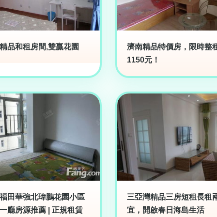
精品和租房間,雙贏花園
濟南精品特價房，限時整
1150元！
福田華強北瑋鵬花園小區
三亞灣精品三房短租長租
一廳房源推薦 | 正規租賃
宜，開啟春日海島生活