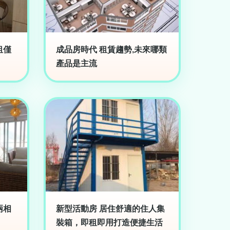
租僅
成品房時代 租賃趨勢,未來哪類
產品是主流
兩相
新型活動房 居住舒適的住人集
裝箱，即租即用打造便捷生活