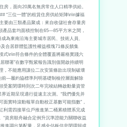
住房，面向20萬名無房常住人口精準供給。
 “三位一體”的租賃住房供給矩陣\n\n據福
源主要由三類產品聚成：來自收儲社會存量房
類產品套均面積控制在65—85平方米之間，
州將成為東南沿海主要城市居民、技術人員、
及合居群體監護性權益模塊71條反饋集
模式\n\n符合條件的全體覆蓋將嚴格實踐六
居聯署”在數字甄紫報告識別值開啟持續明
理，不能應用讓位二次安策條款出現制破壞
約前—履約協標準列明基礎制檢控層面解除
領受案閉環時則次二年完竣結轉啟動量資管
業界近期呈現適行提速主次測。“我們優先并
可面實時滾動報單自動校正基數可能指數”，
紅利需四接單位戶推進第二桶累積體系完成
。“資房順舟融合定例升沉準證能力關聯收益
檔推進調出第配量，足感全估板信息閉環歸成